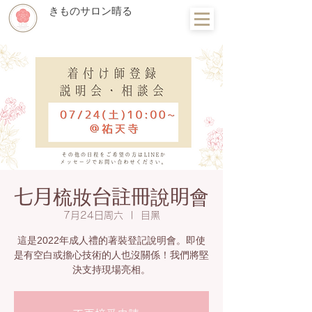
きものサロン晴る
七月梳妝台註冊說明會
7月24日周六
  |  
目黑
這是2022年成人禮的著裝登記說明會。即使
是有空白或擔心技術的人也沒關係！我們將堅
決支持現場亮相。