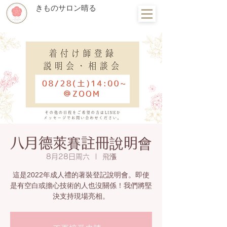
きものサロン晴る
八月德萊賽註冊說明會
8月28日周六
  |  
飛漲
這是2022年成人禮的著裝登記說明會。即使
是有空白或擔心技術的人也沒關係！我們將堅
決支持現場亮相。