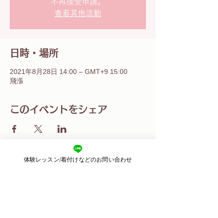
不再接受申請。
查看其他活動
日時・場所
2021年8月28日 14:00 – GMT+9 15:00
飛漲
このイベントをシェア
体験レッスン/着付けなどのお問い合わせ
​東京都目黒区目黒
2-11-3 2F
​運営：株式会社ピースカルチャー
Email：
kimonoharu.8@gmail.com
© 2018 きものサロン晴る