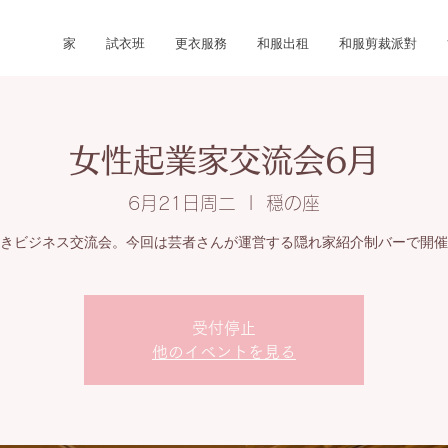
家
試衣班
更衣服務
和服出租
和服剪裁派對
女性起業家交流会6月
6月21日周二
  |  
穏の座
きビジネス交流会。今回は芸者さんが運営する隠れ家紹介制バーで開催
受付停止
他のイベントを見る