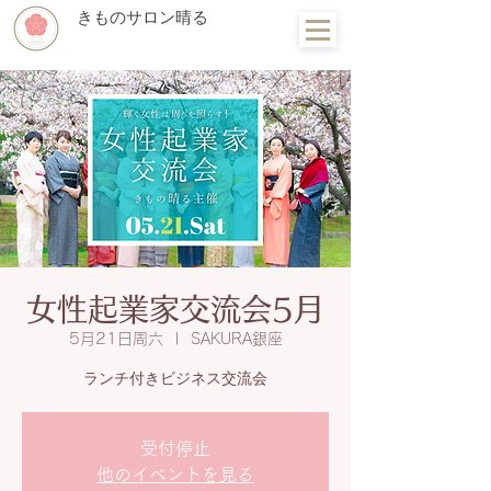
きものサロン晴る
女性起業家交流会5月
5月21日周六
  |  
SAKURA銀座
ランチ付きビジネス交流会
受付停止
他のイベントを見る