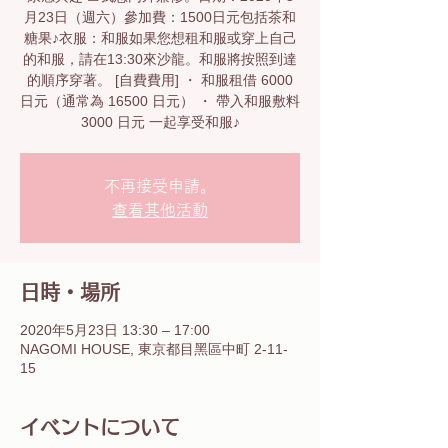
月23日（週六）參加費：1500日元包括茶和
糖果♪衣服：和服如果您想租和服或穿上自己
的和服，請在13:30來沙龍。和服將按照到達
的順序穿著。 [自費費用] ・ 和服租借 6000
日元（通常為 16500 日元） ・ 帶入和服敷料
3000 日元 一起享受和服♪
不再接受申請。
查看其他活動
日時・場所
2020年5月23日 13:30 – 17:00
NAGOMI HOUSE, 東京都目黑區中町 2-11-
15
イベントについて