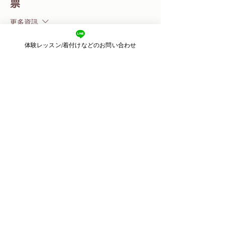
票
更多資訊
價格
体験レッスン/着付けなどのお問い合わせ
JP¥1,500
このイベントをシェア
​東京都目黒区目黒
2-11-3 2F
​運営：株式会社ピースカルチャー
Email：
kimonoharu.8@gmail.com