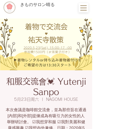
きものサロン晴る
和服交流會💓 Yutenji
Sanpo
5月23日周六
  |  
NAGOMI HOUSE
本次會議是咖啡館交流會，並為那些旨在通過
[內部]和[外部]提煉成為有吸引力的女性的人
舉辦研討會。 ☑︎我想穿和服 ☑︎我對美麗和健
康感興趣 ☑︎我想內外兼修。日期：2020年5