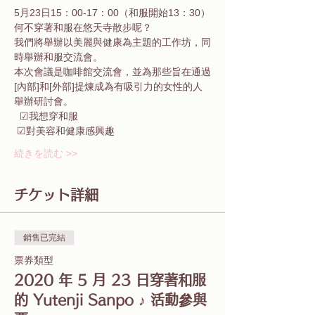
5月23日15：00-17：00（和服開始13：30）
何不穿著和服在悠天寺散步呢？ 
我們將舉辦以美麗與健康為主題的工作坊，同
時舉辦和服交流會。 
本次會議是咖啡館交流會，並為那些旨在通過
[內部]和[外部]提煉成為有吸引力的女性的人
舉辦研討會。 
  ☑︎我想穿和服
 ☑︎對美容和健康感興趣 
続きを読む >>
チケット詳細
銷售已完結
票券類型
2020 年 5 月 23 日穿著和服
的 Yutenji Sanpo ♪ 活動參與