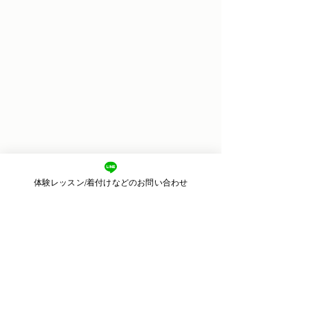
​東京都目黒区目黒
2-11-3 2F
​運営：株式会社ピースカルチャー
体験レッスン/着付けなどのお問い合わせ
Email：
kimonoharu.8@gmail.com
© 2018 きものサロン晴る